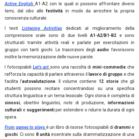
Active English
A1-A2 con le quali si possono affrontare diversi
temi, dal cibo alle
festività
in modo da arricchire la propria
conoscenza culturale.
I testi
Listening Activities
dedicati al miglioramento della
comprensione orale sono di due livelli
A1-A2/B1-B2
e sono
strutturati tramite attività reali e parlate per esercitazioni in
gruppo con tanti giochi. Le trascrizioni degli
audio
favoriscono
inoltre la memorizzazione delle nuove parole.
I fotocopiabili
Let’s act
sono una raccolta di
mini-commedie
che
rafforza la capacità di parlare attraverso il
lavoro di gruppo
e che
facilita l'
autovalutazione
. Il volume contiene
12 storie
che gli
studenti possono recitare concentrandosi su una specifica
struttura linguistica e un tema lessicale. Ogni storia è completa di
sinossi
, obiettivi linguistici, note di produzione,
informazioni
culturali
e
suggerimenti
per estendere o ridurre la durata di ogni
opera.
From games to plays
è un libro di risorse fotocopiabili di
drammi
e
giochi
. Ci sono
8 unità
incentrate sulla drammatizzazione di una