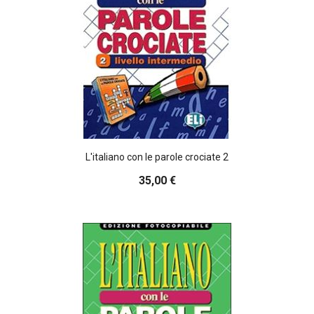
Utilizziamo i cookie per personalizzare contenuti ed
annunci, per fornire funzionalità dei social media e per
analizzare il nostro traffico. Condividiamo inoltre
informazioni sul modo in cui utilizza il nostro sito con i
nostri partner che si occupano di analisi dei dati web,
pubblicità e social media, i quali potrebbero combinarle
con altre informazioni che ha fornito loro o che hanno
raccolto dal suo utilizzo dei loro servizi.
L'italiano con le parole crociate 2
35,00 €