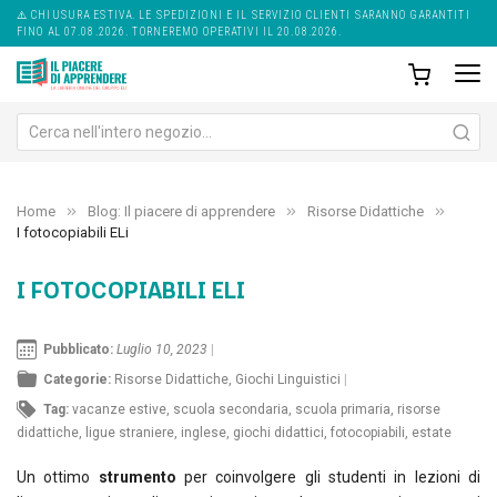
⚠️ CHIUSURA ESTIVA. LE SPEDIZIONI E IL SERVIZIO CLIENTI SARANNO GARANTITI
FINO AL 07.08.2026. TORNEREMO OPERATIVI IL 20.08.2026.
Home
Blog: Il piacere di apprendere
Risorse Didattiche
I fotocopiabili ELi
I FOTOCOPIABILI ELI
Pubblicato:
Luglio 10, 2023
Categorie:
Risorse Didattiche
,
Giochi Linguistici
Tag:
vacanze estive
,
scuola secondaria
,
scuola primaria
,
risorse
didattiche
,
ligue straniere
,
inglese
,
giochi didattici
,
fotocopiabili
,
estate
Un ottimo
strumento
per coinvolgere gli studenti in lezioni di