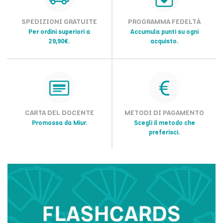
SPEDIZIONI GRATUITE
PROGRAMMA FEDELTÀ
Per ordini superiori a
Accumula punti su ogni
29,90€.
acquisto.
CARTA DEL DOCENTE
METODI DI PAGAMENTO
Promossa da Miur.
Scegli il metodo che
preferisci.