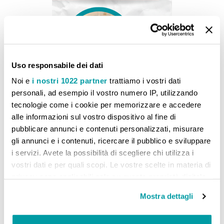
Uso responsabile dei dati
Noi e
i nostri 1022 partner
trattiamo i vostri dati
personali, ad esempio il vostro numero IP, utilizzando
tecnologie come i cookie per memorizzare e accedere
alle informazioni sul vostro dispositivo al fine di
pubblicare annunci e contenuti personalizzati, misurare
PISTOIA - Studenti ribelli e oppositivi. Gli strumenti (concreti) del Metodo Rossi ®
gli annunci e i contenuti, ricercare il pubblico e sviluppare
40,00 €
i servizi. Avete la possibilità di scegliere chi utilizza i
vostri dati e per quali scopi. Le vostre scelte in materia di
AGGIUNGI AL CARRELLO
privacy sono applicabili solo su questa proprietà digitale
in cui avete effettuato le vostre scelte. È possibile
Mostra dettagli
Aggiungi alla lista desideri
Aggiungi al confronto
modificare o revocare il proprio consenso in qualsiasi
momento dalla Dichiarazione sui cookie o facendo clic