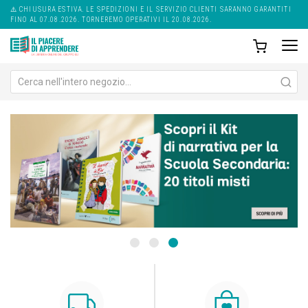
⚠️ CHIUSURA ESTIVA. LE SPEDIZIONI E IL SERVIZIO CLIENTI SARANNO GARANTITI
FINO AL 07.08.2026. TORNEREMO OPERATIVI IL 20.08.2026.