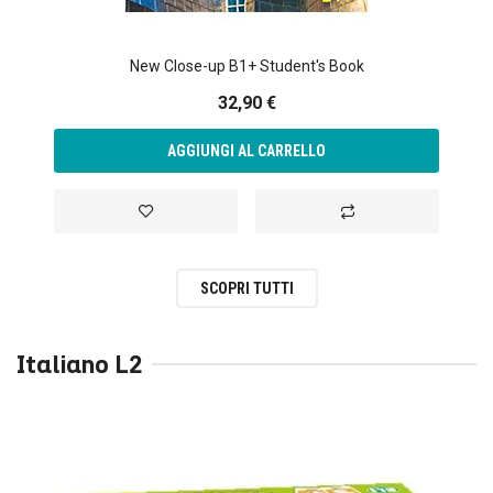
pubblicità e social media, i quali potrebbero combinarle
con altre informazioni che ha fornito loro o che hanno
New Close-up B1+ Student's Book
raccolto dal suo utilizzo dei loro servizi.
32,90 €
AGGIUNGI AL CARRELLO
Aggiungi alla lista desideri
Aggiungi al confronto
SCOPRI TUTTI
Italiano L2