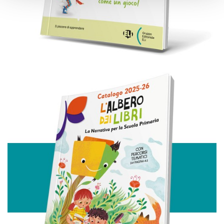
e imposta le tue preferenze nella
sezione dettagli
. Puoi
modificare o ritirare il tuo consenso in qualsiasi momento
dalla Dichiarazione sui cookie.
Utilizziamo i cookie per personalizzare contenuti ed
annunci, per fornire funzionalità dei social media e per
analizzare il nostro traffico. Condividiamo inoltre
informazioni sul modo in cui utilizza il nostro sito con i
nostri partner che si occupano di analisi dei dati web,
pubblicità e social media, i quali potrebbero combinarle
con altre informazioni che ha fornito loro o che hanno
raccolto dal suo utilizzo dei loro servizi.