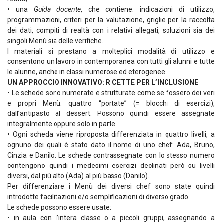
• una
Guida docente
, che contiene: indicazioni di utilizzo,
programmazioni, criteri per la valutazione, griglie per la raccolta
dei dati, compiti di realtà con i relativi allegati, soluzioni sia dei
singoli Menù sia delle verifiche.
I materiali si prestano a molteplici modalità di utilizzo e
consentono un lavoro in contemporanea con tutti gli alunni e tutte
le alunne, anche in classi numerose ed eterogenee.
UN APPROCCIO INNOVATIVO: RICETTE PER L’INCLUSIONE
• Le schede sono numerate e strutturate come se fossero dei veri
e propri Menù: quattro “portate” (= blocchi di esercizi),
dall’antipasto al dessert. Possono quindi essere assegnate
integralmente oppure solo in parte.
• Ogni scheda viene riproposta differenziata in quattro livelli, a
ognuno dei quali è stato dato il nome di uno chef: Ada, Bruno,
Cinzia e Danilo. Le schede contrassegnate con lo stesso numero
contengono quindi i medesimi esercizi declinati però su livelli
diversi, dal più alto (Ada) al più basso (Danilo).
Per differenziare i Menù dei diversi chef sono state quindi
introdotte facilitazioni e/o semplificazioni di diverso grado.
Le schede possono essere usate:
• in aula con l’intera classe o a piccoli gruppi, assegnando a