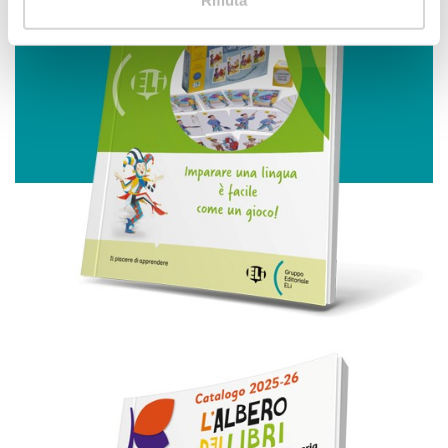
Identificare il tuo dispositivo, scansionandolo
attivamente alla ricerca di caratteristiche specifiche
(impronte digitali).
Approfondisci come vengono elaborati i tuoi dati personali
e imposta le tue preferenze nella
sezione dettagli
. Puoi
modificare o ritirare il tuo consenso in qualsiasi momento
dalla Dichiarazione sui cookie.
Utilizziamo i cookie per personalizzare contenuti ed
annunci, per fornire funzionalità dei social media e per
analizzare il nostro traffico. Condividiamo inoltre
informazioni sul modo in cui utilizza il nostro sito con i
nostri partner che si occupano di analisi dei dati web,
pubblicità e social media, i quali potrebbero combinarle
con altre informazioni che ha fornito loro o che hanno
raccolto dal suo utilizzo dei loro servizi.