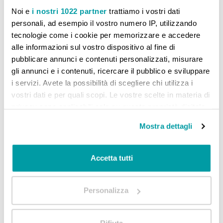
50,00 €
Noi e
i nostri 1022 partner
trattiamo i vostri dati
AGGIUNGI AL CARRELLO
personali, ad esempio il vostro numero IP, utilizzando
tecnologie come i cookie per memorizzare e accedere
alle informazioni sul vostro dispositivo al fine di
Aggiungi alla lista desideri
Aggiungi al confront
pubblicare annunci e contenuti personalizzati, misurare
gli annunci e i contenuti, ricercare il pubblico e sviluppare
i servizi. Avete la possibilità di scegliere chi utilizza i
vostri dati e per quali scopi. Le vostre scelte in materia di
privacy sono applicabili solo su questa proprietà digitale
CONFRONTA PRODOTTI
in cui avete effettuato le vostre scelte. È possibile
Mostra dettagli
modificare o revocare il proprio consenso in qualsiasi
momento dalla Dichiarazione sui cookie o facendo clic
Non ci sono articoli da confrontare.
sull'icona di attivazione della privacy.
Accetta tutti
Con il tuo consenso, vorremmo anche:
Personalizza
raccogliere informazioni sulla tua posizione
geografica, con un'approssimazione di qualche
metro,
Rifiuta