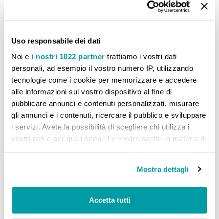
Non ci sono articoli da confrontare.
Uso responsabile dei dati
Noi e
i nostri 1022 partner
trattiamo i vostri dati
personali, ad esempio il vostro numero IP, utilizzando
tecnologie come i cookie per memorizzare e accedere
alle informazioni sul vostro dispositivo al fine di
pubblicare annunci e contenuti personalizzati, misurare
gli annunci e i contenuti, ricercare il pubblico e sviluppare
i servizi. Avete la possibilità di scegliere chi utilizza i
vostri dati e per quali scopi. Le vostre scelte in materia di
privacy sono applicabili solo su questa proprietà digitale
in cui avete effettuato le vostre scelte. È possibile
Mostra dettagli
modificare o revocare il proprio consenso in qualsiasi
momento dalla Dichiarazione sui cookie o facendo clic
sull'icona di attivazione della privacy.
Accetta tutti