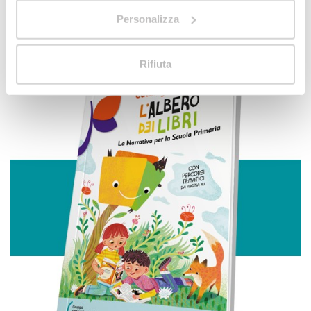
Con il tuo consenso, vorremmo anche:
Personalizza
raccogliere informazioni sulla tua posizione
geografica, con un'approssimazione di qualche
metro,
Rifiuta
Identificare il tuo dispositivo, scansionandolo
attivamente alla ricerca di caratteristiche specifiche
(impronte digitali).
Approfondisci come vengono elaborati i tuoi dati personali
e imposta le tue preferenze nella
sezione dettagli
. Puoi
modificare o ritirare il tuo consenso in qualsiasi momento
dalla Dichiarazione sui cookie.
Utilizziamo i cookie per personalizzare contenuti ed
annunci, per fornire funzionalità dei social media e per
analizzare il nostro traffico. Condividiamo inoltre
informazioni sul modo in cui utilizza il nostro sito con i
nostri partner che si occupano di analisi dei dati web,
pubblicità e social media, i quali potrebbero combinarle
con altre informazioni che ha fornito loro o che hanno