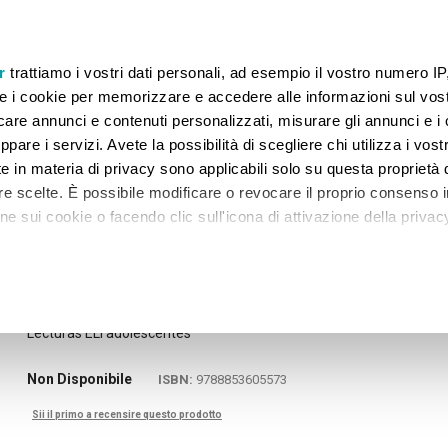
 GARANTITI FINO AL 07.08.2026. TORNEREMO OPERATIVI IL 20.08.2026.
r
trattiamo i vostri dati personali, ad esempio il vostro numero IP
e i cookie per memorizzare e accedere alle informazioni sul vos
licare annunci e contenuti personalizzati, misurare gli annunci e i 
ppare i servizi. Avete la possibilità di scegliere chi utilizza i vostr
 GRADO
SECONDARIA II GRADO
UNIVERSITÀ
NA
e in materia di privacy sono applicabili solo su questa proprietà d
tre scelte. È possibile modificare o revocare il proprio consenso i
 sui cookie o facendo clic sull'icona di attivazione della privac
er la condivisione!
remmo anche:
zioni sulla tua posizione geografica, con un'approssimazione di
Skip
UN MUNDO LEJANO
to
Lecturas ELI adolescentes
dispositivo, scansionandolo attivamente alla ricerca di caratteristi
the
beginning
itali).
Non Disponibile
ISBN:
9788853605573
of
 elaborati i tuoi dati personali e imposta le tue preferenze nell
the
 ritirare il tuo consenso in qualsiasi momento dalla Dichiarazione
Sii il primo a recensire questo prodotto
images
gallery