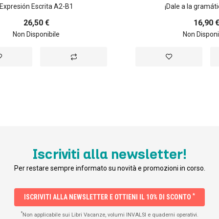
Expresión Escrita A2-B1
¡Dale a la gramá
26,50 €
16,90 
Non Disponibile
Non Disponi
ggiungi
Aggiungi
Aggiungi
lla
al
alla
sta
confronto
lista
esideri
desideri
Iscriviti alla newsletter!
Per restare sempre informato su novità e promozioni in corso.
*
ISCRIVITI ALLA NEWSLETTER E OTTIENI IL 10% DI SCONTO
*
Non applicabile sui Libri Vacanze, volumi INVALSI e quaderni operativi.