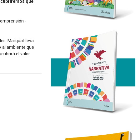
escubriremos que
 comprensión -
les. Marqual lleva
 y al ambiente que
cubrirá el valor