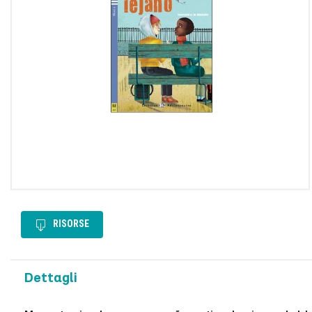
Utilizziamo i cookie per pe
e per analizzare il nostro t
sito con i nostri partner ch
potrebbero combinarle con a
dei loro servizi.
RISORSE
Dettagli