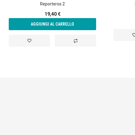
Reporteros 2
19,40 €
AGGIUNGI AL CARRELLO
A
Aggiungi
Aggiungi
a
alla
al
li
lista
confronto
d
desideri