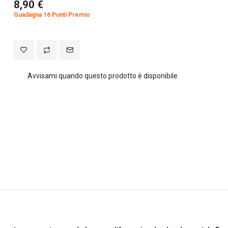
8,90 €
Guadagna 16 Punti Premio
rsonalizzare contenuti ed annunci, per fornire funzionalità dei so
raffico. Condividiamo inoltre informazioni sul modo in cui utilizza 
e si occupano di analisi dei dati web, pubblicità e social media, i 
ltre informazioni che ha fornito loro o che hanno raccolto dal su
Avvisami quando questo prodotto è disponibile