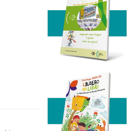
cial media
il nostro
quali
o utilizzo