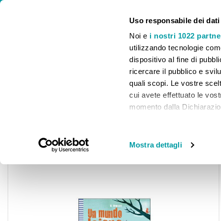
⚠️ CHIUSURA ESTIVA. LE SPEDIZIONI E IL SERVIZIO CLIENTI SARANNO
Uso responsabile dei dati
Noi e
i nostri 1022 partne
utilizzando tecnologie com
dispositivo al fine di pubb
ricercare il pubblico e svilu
HOME
INFANZIA
PRIMARIA
SECONDARIA I
quali scopi. Le vostre scelt
cui avete effettuato le vos
Home
Un mundo lejano
momento dalla Dichiarazione
Segnala amici
Accedi per guadagnare Punti Premio p
Share
Con il tuo consenso, vor
raccogliere informa
Mostra dettagli
Skip
metro,
to
Identificare il tuo 
the
end
specifiche (impronte dig
of
Approfondisci come vengono
the
dettagli
. Puoi modificare o
images
cookie.
gallery