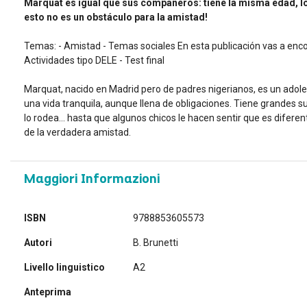
Marquat es igual que sus compañeros: tiene la misma edad, los
esto no es un obstáculo para la amistad!
Temas: - Amistad - Temas sociales En esta publicación vas a encont
Actividades tipo DELE - Test final
Marquat, nacido en Madrid pero de padres nigerianos, es un adolesc
una vida tranquila, aunque llena de obligaciones. Tiene grandes 
lo rodea… hasta que algunos chicos le hacen sentir que es diferent
de la verdadera amistad.
Maggiori Informazioni
Maggiori
ISBN
9788853605573
Informazioni
Autori
B. Brunetti
Livello linguistico
A2
Anteprima