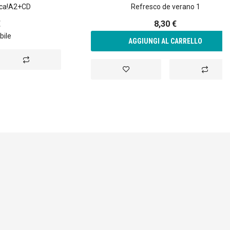
tica!A2+CD
Refresco de verano 1
€
8,30 €
bile
AGGIUNGI AL CARRELLO
Aggiungi
Aggiungi
Aggiungi
al
alla
al
confronto
lista
confront
desideri