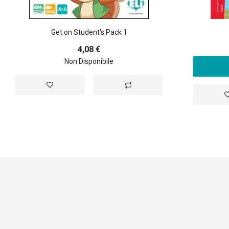
Get on Student's Pack 1
4,08 €
Non Disponibile
Aggiungi
Aggiungi
A
alla
al
a
lista
confronto
li
desideri
d