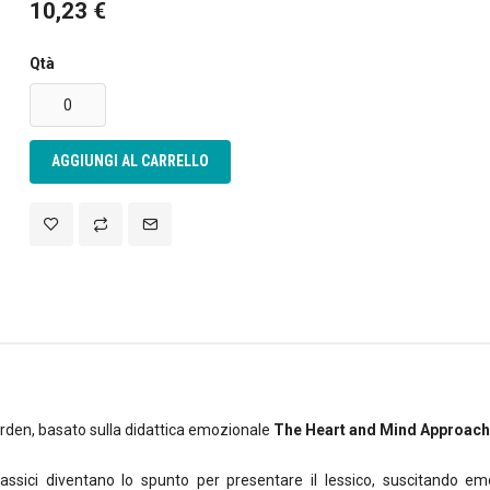
10,23 €
rsonalizzare contenuti ed annunci, per fornire funzionalità dei so
Qtà
raffico. Condividiamo inoltre informazioni sul modo in cui utilizza 
e si occupano di analisi dei dati web, pubblicità e social media, i 
ltre informazioni che ha fornito loro o che hanno raccolto dal su
AGGIUNGI AL CARRELLO
arden, basato sulla didattica emozionale
The Heart and Mind Approach
lassici diventano lo spunto per presentare il lessico, suscitando emo