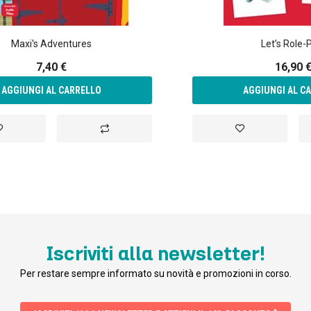
Maxi's Adventures
Let’s Role-
7,40 €
16,90 
AGGIUNGI AL CARRELLO
AGGIUNGI AL C
ggiungi
Aggiungi
Aggiungi
lla
al
alla
sta
confronto
lista
esideri
desideri
Iscriviti alla newsletter!
Per restare sempre informato su novità e promozioni in corso.