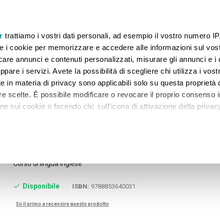
 GARANTITI FINO AL 07.08.2026. TORNEREMO OPERATIVI IL 20.08.2026.
r
trattiamo i vostri dati personali, ad esempio il vostro numero IP
e i cookie per memorizzare e accedere alle informazioni sul vos
licare annunci e contenuti personalizzati, misurare gli annunci e i 
ppare i servizi. Avete la possibilità di scegliere chi utilizza i vostr
 GRADO
SECONDARIA II GRADO
UNIVERSITÀ
NA
e in materia di privacy sono applicabili solo su questa proprietà d
tre scelte. È possibile modificare o revocare il proprio consenso i
 sui cookie o facendo clic sull'icona di attivazione della privac
er la condivisione!
remmo anche:
zioni sulla tua posizione geografica, con un'approssimazione di
Skip
THE STORY GARDEN PREMIUM 5
to
Corso di lingua Inglese
dispositivo, scansionandolo attivamente alla ricerca di caratteristi
the
beginning
itali).
Disponibile
ISBN:
9788853640031
of
 elaborati i tuoi dati personali e imposta le tue preferenze nell
the
 ritirare il tuo consenso in qualsiasi momento dalla Dichiarazione
Sii il primo a recensire questo prodotto
images
gallery