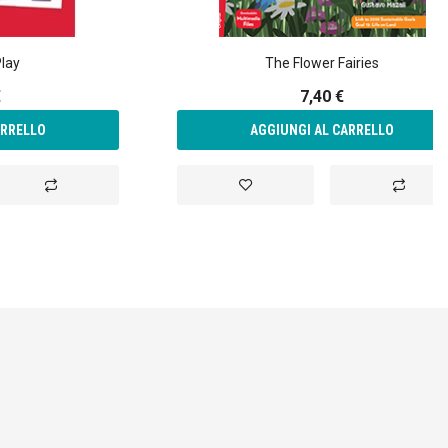
Play
The Flower Fairies
€
7,40 €
ARRELLO
AGGIUNGI AL CARRELLO
Aggiungi
Aggiungi
Aggiungi
al
alla
al
confronto
lista
confront
desideri