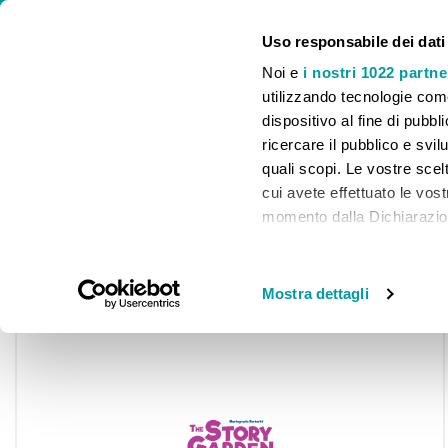
⚠️ CHIUSURA ESTIVA. LE SPEDIZIONI E IL SERVIZIO CLIENTI SARANNO
Uso responsabile dei dati
Noi e
i nostri 1022 partne
utilizzando tecnologie com
dispositivo al fine di pubb
ricercare il pubblico e svilu
HOME
INFANZIA
PRIMARIA
SECONDARIA I
quali scopi. Le vostre scelt
cui avete effettuato le vos
Home
The Story Garden Premium 5
momento dalla Dichiarazione
Segnala amici
Accedi per guadagnare Punti Premio p
Share
Con il tuo consenso, vor
raccogliere informa
Mostra dettagli
Skip
metro,
to
Identificare il tuo 
the
end
specifiche (impronte dig
of
Approfondisci come vengono
the
dettagli
. Puoi modificare o
images
cookie.
gallery