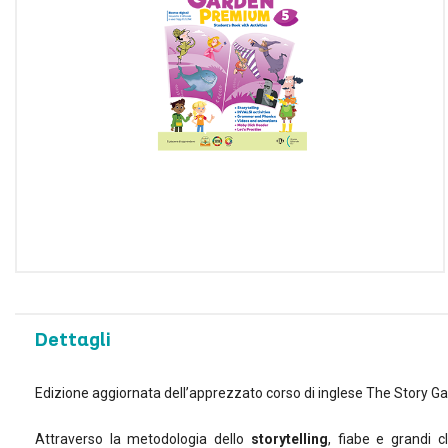
Utilizziamo i cookie per pe
e per analizzare il nostro t
sito con i nostri partner ch
potrebbero combinarle con a
dei loro servizi.
Dettagli
Edizione aggiornata dell’apprezzato corso di inglese The Story G
Attraverso la metodologia dello
storytelling
, fiabe e grandi c