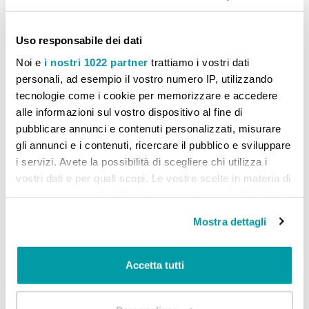
Uso responsabile dei dati
Noi e
i nostri 1022 partner
trattiamo i vostri dati
personali, ad esempio il vostro numero IP, utilizzando
tecnologie come i cookie per memorizzare e accedere
alle informazioni sul vostro dispositivo al fine di
pubblicare annunci e contenuti personalizzati, misurare
gli annunci e i contenuti, ricercare il pubblico e sviluppare
i servizi. Avete la possibilità di scegliere chi utilizza i
vostri dati e per quali scopi. Le vostre scelte in materia di
privacy sono applicabili solo su questa proprietà digitale
in cui avete effettuato le vostre scelte. È possibile
Mostra dettagli
modificare o revocare il proprio consenso in qualsiasi
momento dalla Dichiarazione sui cookie o facendo clic
sull'icona di attivazione della privacy.
Accetta tutti
Con il tuo consenso, vorremmo anche: