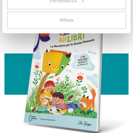
Personalizza
raccogliere informazioni sulla tua posizione
geografica, con un'approssimazione di qualche
metro,
Rifiuta
Identificare il tuo dispositivo, scansionandolo
attivamente alla ricerca di caratteristiche specifiche
(impronte digitali).
Approfondisci come vengono elaborati i tuoi dati personali
e imposta le tue preferenze nella
sezione dettagli
. Puoi
modificare o ritirare il tuo consenso in qualsiasi momento
dalla Dichiarazione sui cookie.
Utilizziamo i cookie per personalizzare contenuti ed
annunci, per fornire funzionalità dei social media e per
analizzare il nostro traffico. Condividiamo inoltre
informazioni sul modo in cui utilizza il nostro sito con i
nostri partner che si occupano di analisi dei dati web,
pubblicità e social media, i quali potrebbero combinarle
con altre informazioni che ha fornito loro o che hanno
raccolto dal suo utilizzo dei loro servizi.