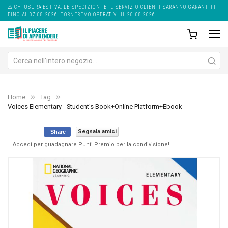
⚠️ CHIUSURA ESTIVA. LE SPEDIZIONI E IL SERVIZIO CLIENTI SARANNO GARANTITI
FINO AL 07.08.2026. TORNEREMO OPERATIVI IL 20.08.2026.
Home
Tag
Voices Elementary - Student's Book+Online Platform+Ebook
Segnala amici
Share
Accedi per guadagnare Punti Premio per la condivisione!
Skip
Sk
to
to
the
th
end
be
of
of
the
th
images
im