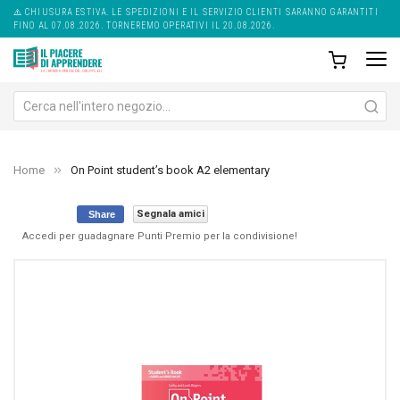
⚠️ CHIUSURA ESTIVA. LE SPEDIZIONI E IL SERVIZIO CLIENTI SARANNO GARANTITI
FINO AL 07.08.2026. TORNEREMO OPERATIVI IL 20.08.2026.
Home
On Point student’s book A2 elementary
Segnala amici
Share
Accedi per guadagnare Punti Premio per la condivisione!
Skip
Sk
to
to
the
th
end
be
of
of
the
th
images
im
gallery
ga