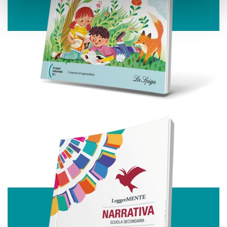
Approfondisci come vengono elaborati i tuoi dati personali
e imposta le tue preferenze nella
sezione dettagli
. Puoi
modificare o ritirare il tuo consenso in qualsiasi momento
dalla Dichiarazione sui cookie.
Utilizziamo i cookie per personalizzare contenuti ed
annunci, per fornire funzionalità dei social media e per
analizzare il nostro traffico. Condividiamo inoltre
informazioni sul modo in cui utilizza il nostro sito con i
nostri partner che si occupano di analisi dei dati web,
pubblicità e social media, i quali potrebbero combinarle
con altre informazioni che ha fornito loro o che hanno
raccolto dal suo utilizzo dei loro servizi.