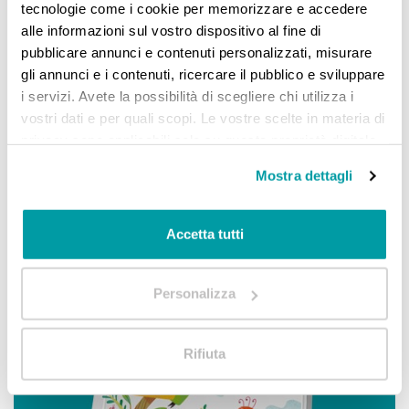
tecnologie come i cookie per memorizzare e accedere
alle informazioni sul vostro dispositivo al fine di
pubblicare annunci e contenuti personalizzati, misurare
gli annunci e i contenuti, ricercare il pubblico e sviluppare
i servizi. Avete la possibilità di scegliere chi utilizza i
vostri dati e per quali scopi. Le vostre scelte in materia di
privacy sono applicabili solo su questa proprietà digitale
in cui avete effettuato le vostre scelte. È possibile
Mostra dettagli
modificare o revocare il proprio consenso in qualsiasi
momento dalla Dichiarazione sui cookie o facendo clic
sull'icona di attivazione della privacy.
Accetta tutti
Con il tuo consenso, vorremmo anche:
Personalizza
raccogliere informazioni sulla tua posizione
geografica, con un'approssimazione di qualche
metro,
Rifiuta
Identificare il tuo dispositivo, scansionandolo
attivamente alla ricerca di caratteristiche specifiche
(impronte digitali).