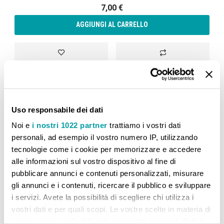
7,00 €
AGGIUNGI AL CARRELLO
Aggiungi alla lista desideri
Aggiungi al confront
Uso responsabile dei dati
CONFRONTA PRODOTTI
Noi e
i nostri 1022 partner
trattiamo i vostri dati
personali, ad esempio il vostro numero IP, utilizzando
Non ci sono articoli da confrontare.
tecnologie come i cookie per memorizzare e accedere
alle informazioni sul vostro dispositivo al fine di
pubblicare annunci e contenuti personalizzati, misurare
gli annunci e i contenuti, ricercare il pubblico e sviluppare
i servizi. Avete la possibilità di scegliere chi utilizza i
vostri dati e per quali scopi. Le vostre scelte in materia di
privacy sono applicabili solo su questa proprietà digitale