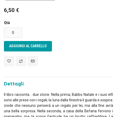
6,50 €
Qtà
AGGIUNGI AL CARRELLO
Dettagli
Il libro racconta… due storie. Nella prima, Babbo Natale e i suoi elfi
sono alle prese con i regali; la luna dalla finestra li guarda e sospira:
crede che nessuno penserà a un regalo per lei, ma alla fine avrà
una bella sorpresa. Nella seconda, a casa della Befana fervono i
preparativi, ma la scopa Gertrude ha un brutto raffreddore. La