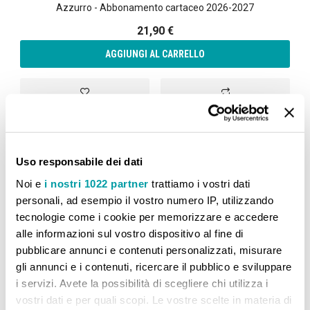
Azzurro - Abbonamento cartaceo 2026-2027
21,90 €
AGGIUNGI AL CARRELLO
Aggiungi alla lista desideri
Aggiungi al confront
Uso responsabile dei dati
Noi e
i nostri 1022 partner
trattiamo i vostri dati
CONFRONTA PRODOTTI
personali, ad esempio il vostro numero IP, utilizzando
tecnologie come i cookie per memorizzare e accedere
Non ci sono articoli da confrontare.
alle informazioni sul vostro dispositivo al fine di
pubblicare annunci e contenuti personalizzati, misurare
gli annunci e i contenuti, ricercare il pubblico e sviluppare
i servizi. Avete la possibilità di scegliere chi utilizza i
vostri dati e per quali scopi. Le vostre scelte in materia di