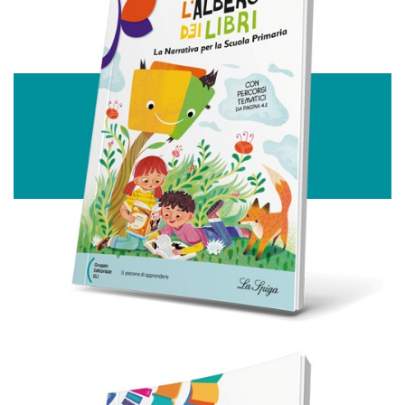
Utilizziamo i cookie per personalizzare contenuti ed
annunci, per fornire funzionalità dei social media e per
analizzare il nostro traffico. Condividiamo inoltre
informazioni sul modo in cui utilizza il nostro sito con i
nostri partner che si occupano di analisi dei dati web,
pubblicità e social media, i quali potrebbero combinarle
con altre informazioni che ha fornito loro o che hanno
raccolto dal suo utilizzo dei loro servizi.