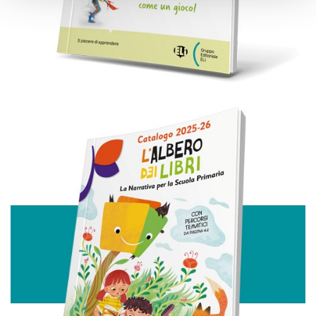
e imposta le tue preferenze nella
sezione dettagli
. Puoi
modificare o ritirare il tuo consenso in qualsiasi momento
dalla Dichiarazione sui cookie.
Utilizziamo i cookie per personalizzare contenuti ed
annunci, per fornire funzionalità dei social media e per
analizzare il nostro traffico. Condividiamo inoltre
informazioni sul modo in cui utilizza il nostro sito con i
nostri partner che si occupano di analisi dei dati web,
pubblicità e social media, i quali potrebbero combinarle
con altre informazioni che ha fornito loro o che hanno
raccolto dal suo utilizzo dei loro servizi.