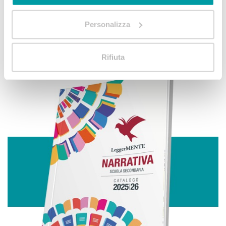
Con il tuo consenso, vorremmo anche:
Personalizza
raccogliere informazioni sulla tua posizione
geografica, con un'approssimazione di qualche
metro,
Rifiuta
Identificare il tuo dispositivo, scansionandolo
attivamente alla ricerca di caratteristiche specifiche
(impronte digitali).
Approfondisci come vengono elaborati i tuoi dati personali
e imposta le tue preferenze nella
sezione dettagli
. Puoi
modificare o ritirare il tuo consenso in qualsiasi momento
dalla Dichiarazione sui cookie.
Utilizziamo i cookie per personalizzare contenuti ed
annunci, per fornire funzionalità dei social media e per
analizzare il nostro traffico. Condividiamo inoltre
informazioni sul modo in cui utilizza il nostro sito con i
nostri partner che si occupano di analisi dei dati web,
pubblicità e social media, i quali potrebbero combinarle