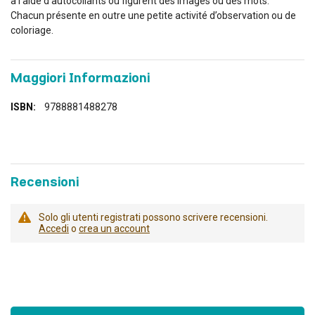
à l’aide d’autocollants où figurent des images ou des mots.
Chacun présente en outre une petite activité d’observation ou de
coloriage.
Maggiori Informazioni
Maggiori
9788881488278
Informazioni
Recensioni
Solo gli utenti registrati possono scrivere recensioni.
Accedi
o
crea un account