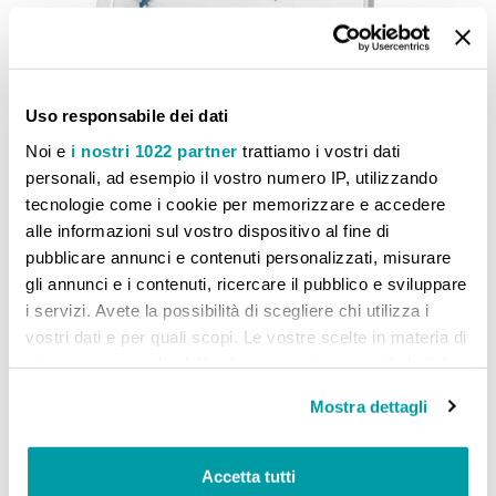
Uso responsabile dei dati
Noi e
i nostri 1022 partner
trattiamo i vostri dati
personali, ad esempio il vostro numero IP, utilizzando
tecnologie come i cookie per memorizzare e accedere
alle informazioni sul vostro dispositivo al fine di
pubblicare annunci e contenuti personalizzati, misurare
gli annunci e i contenuti, ricercare il pubblico e sviluppare
i servizi. Avete la possibilità di scegliere chi utilizza i
vostri dati e per quali scopi. Le vostre scelte in materia di
privacy sono applicabili solo su questa proprietà digitale
in cui avete effettuato le vostre scelte. È possibile
Mostra dettagli
modificare o revocare il proprio consenso in qualsiasi
momento dalla Dichiarazione sui cookie o facendo clic
sull'icona di attivazione della privacy.
Accetta tutti