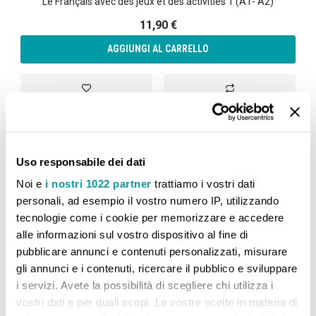
Le Français avec des jeux et des activities 1 (A1- A2)
11,90 €
AGGIUNGI AL CARRELLO
Aggiungi alla lista desideri
Aggiungi al confront
Uso responsabile dei dati
Noi e
i nostri 1022 partner
trattiamo i vostri dati
CONFRONTA PRODOTTI
personali, ad esempio il vostro numero IP, utilizzando
tecnologie come i cookie per memorizzare e accedere
Non ci sono articoli da confrontare.
alle informazioni sul vostro dispositivo al fine di
pubblicare annunci e contenuti personalizzati, misurare
gli annunci e i contenuti, ricercare il pubblico e sviluppare
i servizi. Avete la possibilità di scegliere chi utilizza i
vostri dati e per quali scopi. Le vostre scelte in materia di