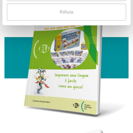
geografica, con un'approssimazione di qualche
metro,
Rifiuta
Identificare il tuo dispositivo, scansionandolo
attivamente alla ricerca di caratteristiche specifiche
(impronte digitali).
Approfondisci come vengono elaborati i tuoi dati personali
e imposta le tue preferenze nella
sezione dettagli
. Puoi
modificare o ritirare il tuo consenso in qualsiasi momento
dalla Dichiarazione sui cookie.
Utilizziamo i cookie per personalizzare contenuti ed
annunci, per fornire funzionalità dei social media e per
analizzare il nostro traffico. Condividiamo inoltre
informazioni sul modo in cui utilizza il nostro sito con i
nostri partner che si occupano di analisi dei dati web,
pubblicità e social media, i quali potrebbero combinarle
con altre informazioni che ha fornito loro o che hanno
raccolto dal suo utilizzo dei loro servizi.