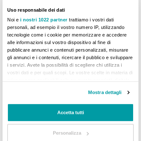
Uso responsabile dei dati
Bitácora Nueva edición 2 - Edición híbrida - Libro del alumno
Noi e
i nostri 1022 partner
trattiamo i vostri dati
personali, ad esempio il vostro numero IP, utilizzando
35,90 €
tecnologie come i cookie per memorizzare e accedere
Non Disponibile
alle informazioni sul vostro dispositivo al fine di
Aggiungi alla lista desideri
Aggiungi al confront
pubblicare annunci e contenuti personalizzati, misurare
gli annunci e i contenuti, ricercare il pubblico e sviluppare
i servizi. Avete la possibilità di scegliere chi utilizza i
vostri dati e per quali scopi. Le vostre scelte in materia di
privacy sono applicabili solo su questa proprietà digitale
in cui avete effettuato le vostre scelte. È possibile
Mostra dettagli
modificare o revocare il proprio consenso in qualsiasi
CONFRONTA PRODOTTI
momento dalla Dichiarazione sui cookie o facendo clic
sull'icona di attivazione della privacy.
Accetta tutti
Non ci sono articoli da confrontare.
Con il tuo consenso, vorremmo anche:
Personalizza
raccogliere informazioni sulla tua posizione