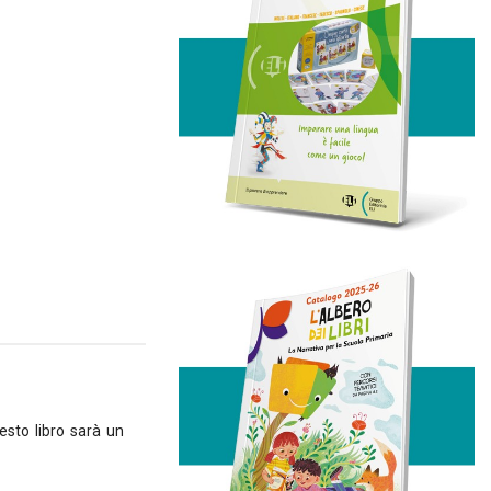
cial media
il nostro
quali
o utilizzo
esto libro sarà un