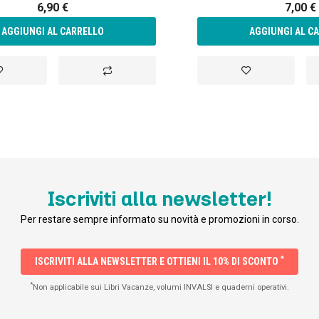
6,90 €
7,00 €
AGGIUNGI AL CARRELLO
AGGIUNGI AL C
ggiungi
Aggiungi
Aggiungi
lla
al
alla
sta
confronto
lista
esideri
desideri
Iscriviti alla newsletter!
Per restare sempre informato su novità e promozioni in corso.
*
ISCRIVITI ALLA NEWSLETTER E OTTIENI IL 10% DI SCONTO
*
Non applicabile sui Libri Vacanze, volumi INVALSI e quaderni operativi.