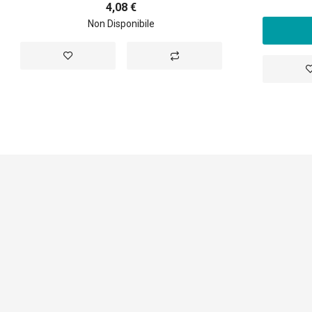
4,08 €
Non Disponibile
Aggiungi
Aggiungi
A
alla
al
a
lista
confronto
li
desideri
d