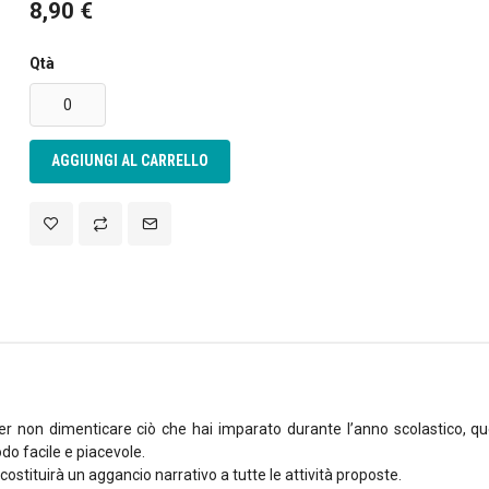
8,90 €
rsonalizzare contenuti ed annunci, per fornire funzionalità dei so
Qtà
raffico. Condividiamo inoltre informazioni sul modo in cui utilizza 
e si occupano di analisi dei dati web, pubblicità e social media, i 
ltre informazioni che ha fornito loro o che hanno raccolto dal su
AGGIUNGI AL CARRELLO
per non dimenticare ciò che hai imparato durante l’anno scolastico, qu
odo facile e piacevole.
 costituirà un aggancio narrativo a tutte le attività proposte.