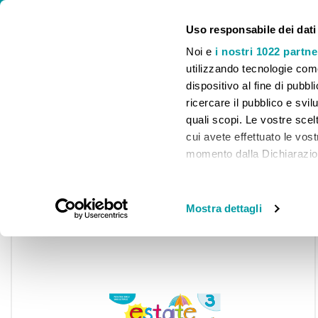
⚠️ CHIUSURA ESTIVA. LE SPEDIZIONI E IL SERVIZIO CLIENTI SARANNO
Uso responsabile dei dati
Noi e
i nostri 1022 partne
utilizzando tecnologie com
dispositivo al fine di pubb
ricercare il pubblico e svilu
HOME
INFANZIA
PRIMARIA
SECONDARIA I
quali scopi. Le vostre scelt
cui avete effettuato le vos
Home
Estate al via! PLUS classe 3
momento dalla Dichiarazione
Segnala amici
Accedi per guadagnare Punti Premio p
Share
Con il tuo consenso, vor
raccogliere informa
Mostra dettagli
Skip
metro,
to
Identificare il tuo 
the
end
specifiche (impronte dig
of
Approfondisci come vengono
the
dettagli
. Puoi modificare o
images
cookie.
gallery