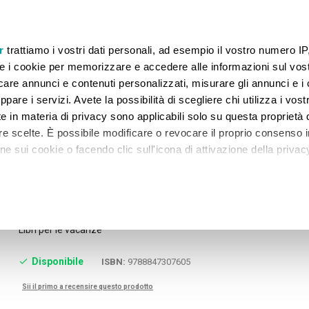
 GARANTITI FINO AL 07.08.2026. TORNEREMO OPERATIVI IL 20.08.2026.
r
trattiamo i vostri dati personali, ad esempio il vostro numero IP
e i cookie per memorizzare e accedere alle informazioni sul vos
licare annunci e contenuti personalizzati, misurare gli annunci e i 
ppare i servizi. Avete la possibilità di scegliere chi utilizza i vostr
 GRADO
SECONDARIA II GRADO
UNIVERSITÀ
NA
e in materia di privacy sono applicabili solo su questa proprietà d
tre scelte. È possibile modificare o revocare il proprio consenso i
 sui cookie o facendo clic sull'icona di attivazione della privac
er la condivisione!
remmo anche:
zioni sulla tua posizione geografica, con un'approssimazione di
Skip
ESTATE AL VIA! PLUS CLASSE 3
to
Libri per le vacanze
dispositivo, scansionandolo attivamente alla ricerca di caratteristi
the
beginning
itali).
Disponibile
ISBN:
9788847307605
of
 elaborati i tuoi dati personali e imposta le tue preferenze nell
the
 ritirare il tuo consenso in qualsiasi momento dalla Dichiarazione
Sii il primo a recensire questo prodotto
images
gallery