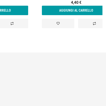
4,40 €
ARRELLO
AGGIUNGI AL CARRELLO
Aggiungi
Aggiungi
Aggiungi
al
alla
al
confronto
lista
confront
desideri