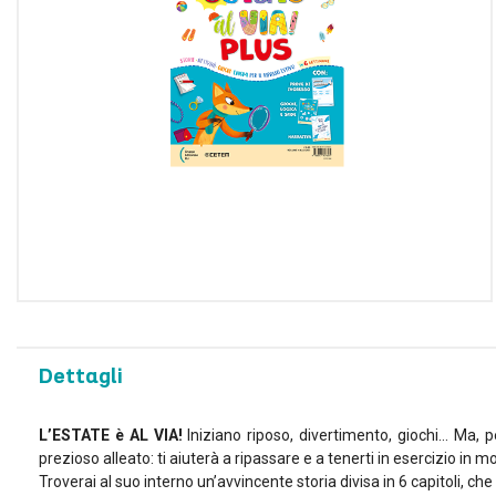
Utilizziamo i cookie per pe
e per analizzare il nostro t
sito con i nostri partner ch
potrebbero combinarle con a
dei loro servizi.
Dettagli
L’ESTATE è AL VIA!
Iniziano riposo, divertimento, giochi… Ma, 
prezioso alleato: ti aiuterà a ripassare e a tenerti in esercizio in m
Troverai al suo interno un’avvincente storia divisa in 6 capitoli, che