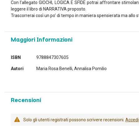
Con l’allegato GIOCHI, LOGICA E SFIDE potrai affrontare stimolanti
leggere il libro di NARRATIVA proposto.
Trascorrerai così un po’ di tempo in maniera spensierata ma allo s
Maggiori Informazioni
Maggiori
ISBN
9788847307605
Informazioni
Autori
Maria Rosa Benelli, Annalisa Pomilio
Recensioni
Solo gli utenti registrati possono scrivere recensioni.
Accedi