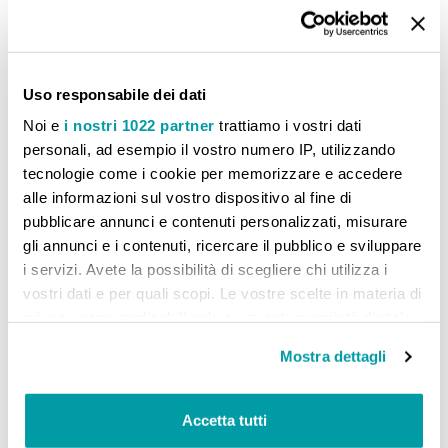
Non ci sono articoli da confrontare.
Uso responsabile dei dati
Noi e
i nostri 1022 partner
trattiamo i vostri dati
personali, ad esempio il vostro numero IP, utilizzando
tecnologie come i cookie per memorizzare e accedere
alle informazioni sul vostro dispositivo al fine di
pubblicare annunci e contenuti personalizzati, misurare
gli annunci e i contenuti, ricercare il pubblico e sviluppare
i servizi. Avete la possibilità di scegliere chi utilizza i
vostri dati e per quali scopi. Le vostre scelte in materia di
privacy sono applicabili solo su questa proprietà digitale
in cui avete effettuato le vostre scelte. È possibile
Mostra dettagli
modificare o revocare il proprio consenso in qualsiasi
momento dalla Dichiarazione sui cookie o facendo clic
sull'icona di attivazione della privacy.
Accetta tutti