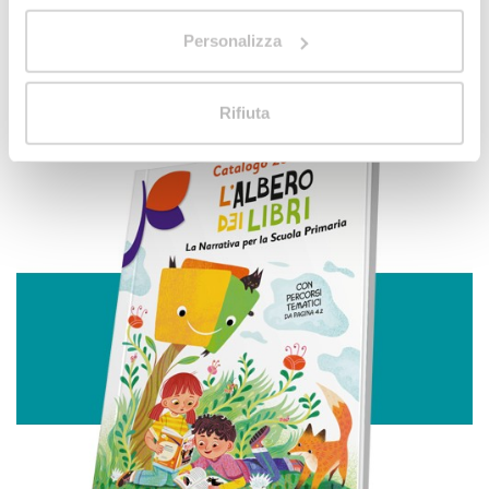
Con il tuo consenso, vorremmo anche:
Personalizza
raccogliere informazioni sulla tua posizione
geografica, con un'approssimazione di qualche
metro,
Rifiuta
Identificare il tuo dispositivo, scansionandolo
attivamente alla ricerca di caratteristiche specifiche
(impronte digitali).
Approfondisci come vengono elaborati i tuoi dati personali
e imposta le tue preferenze nella
sezione dettagli
. Puoi
modificare o ritirare il tuo consenso in qualsiasi momento
dalla Dichiarazione sui cookie.
Utilizziamo i cookie per personalizzare contenuti ed
annunci, per fornire funzionalità dei social media e per
analizzare il nostro traffico. Condividiamo inoltre
informazioni sul modo in cui utilizza il nostro sito con i
nostri partner che si occupano di analisi dei dati web,
pubblicità e social media, i quali potrebbero combinarle