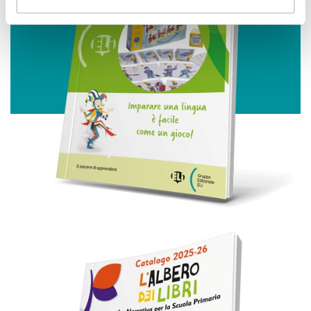
Identificare il tuo dispositivo, scansionandolo
attivamente alla ricerca di caratteristiche specifiche
(impronte digitali).
Approfondisci come vengono elaborati i tuoi dati personali
e imposta le tue preferenze nella
sezione dettagli
. Puoi
modificare o ritirare il tuo consenso in qualsiasi momento
dalla Dichiarazione sui cookie.
Utilizziamo i cookie per personalizzare contenuti ed
annunci, per fornire funzionalità dei social media e per
analizzare il nostro traffico. Condividiamo inoltre
informazioni sul modo in cui utilizza il nostro sito con i
nostri partner che si occupano di analisi dei dati web,
pubblicità e social media, i quali potrebbero combinarle
con altre informazioni che ha fornito loro o che hanno
raccolto dal suo utilizzo dei loro servizi.