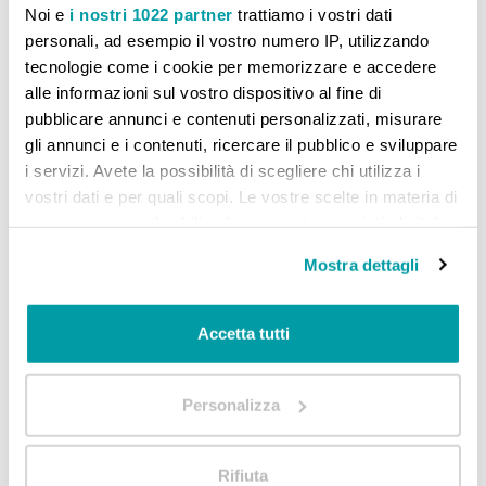
Noi e
i nostri 1022 partner
trattiamo i vostri dati
AGGIUNGI AL CARRELLO
personali, ad esempio il vostro numero IP, utilizzando
tecnologie come i cookie per memorizzare e accedere
Aggiungi alla lista desideri
Aggiungi al confront
alle informazioni sul vostro dispositivo al fine di
pubblicare annunci e contenuti personalizzati, misurare
gli annunci e i contenuti, ricercare il pubblico e sviluppare
i servizi. Avete la possibilità di scegliere chi utilizza i
vostri dati e per quali scopi. Le vostre scelte in materia di
privacy sono applicabili solo su questa proprietà digitale
CONFRONTA PRODOTTI
in cui avete effettuato le vostre scelte. È possibile
Mostra dettagli
modificare o revocare il proprio consenso in qualsiasi
Non ci sono articoli da confrontare.
momento dalla Dichiarazione sui cookie o facendo clic
sull'icona di attivazione della privacy.
Accetta tutti
Con il tuo consenso, vorremmo anche:
Personalizza
raccogliere informazioni sulla tua posizione
geografica, con un'approssimazione di qualche
metro,
Rifiuta