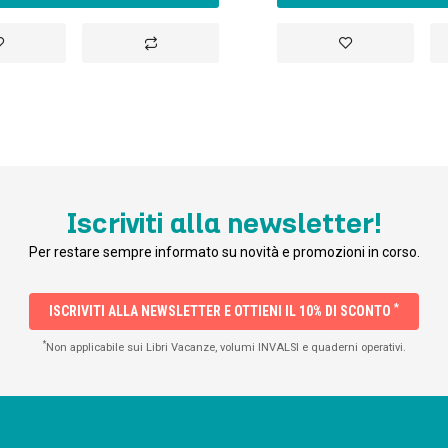
ggiungi
Aggiungi
Aggiungi
lla
al
alla
sta
confronto
lista
esideri
desideri
Iscriviti alla newsletter!
Per restare sempre informato su novità e promozioni in corso.
*
ISCRIVITI ALLA NEWSLETTER E OTTIENI IL 10% DI SCONTO
*
Non applicabile sui Libri Vacanze, volumi INVALSI e quaderni operativi.