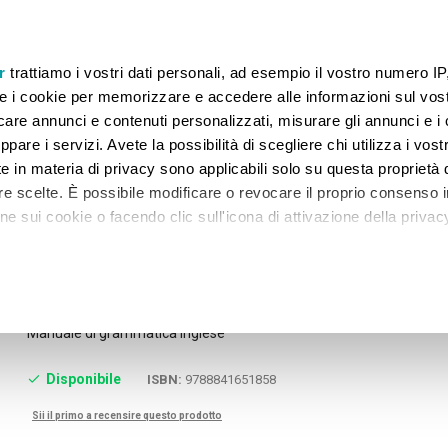
 GARANTITI FINO AL 07.08.2026. TORNEREMO OPERATIVI IL 20.08.2026.
r
trattiamo i vostri dati personali, ad esempio il vostro numero IP
e i cookie per memorizzare e accedere alle informazioni sul vos
licare annunci e contenuti personalizzati, misurare gli annunci e i 
ppare i servizi. Avete la possibilità di scegliere chi utilizza i vostr
 GRADO
SECONDARIA II GRADO
UNIVERSITÀ
NA
e in materia di privacy sono applicabili solo su questa proprietà d
tre scelte. È possibile modificare o revocare il proprio consenso i
 sui cookie o facendo clic sull'icona di attivazione della privac
er la condivisione!
remmo anche:
zioni sulla tua posizione geografica, con un'approssimazione di
Skip
STAY CONNECTED+COMPANION
to
Manuale di grammatica inglese
dispositivo, scansionandolo attivamente alla ricerca di caratteristi
the
beginning
itali).
Disponibile
ISBN:
9788841651858
of
 elaborati i tuoi dati personali e imposta le tue preferenze nell
the
 ritirare il tuo consenso in qualsiasi momento dalla Dichiarazione
Sii il primo a recensire questo prodotto
images
gallery