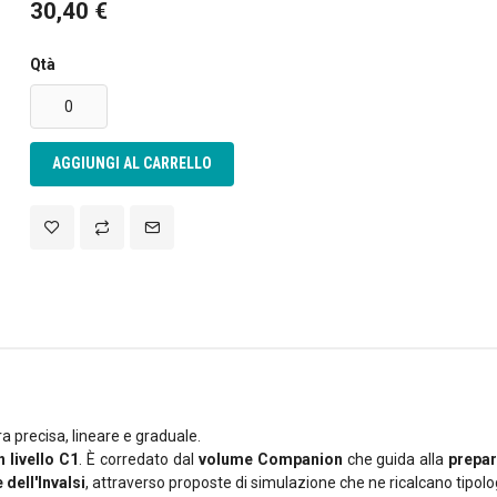
30,40 €
rsonalizzare contenuti ed annunci, per fornire funzionalità dei so
Qtà
raffico. Condividiamo inoltre informazioni sul modo in cui utilizza 
e si occupano di analisi dei dati web, pubblicità e social media, i 
ltre informazioni che ha fornito loro o che hanno raccolto dal su
AGGIUNGI AL CARRELLO
a precisa, lineare e graduale.
n livello C1
. È corredato dal
volume Companion
che guida alla
prepar
 dell'Invalsi
, attraverso proposte di simulazione che ne ricalcano tipolog