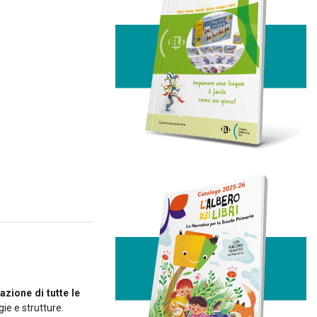
cial media
il nostro
quali
o utilizzo
azione di tutte le
ie e strutture.