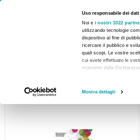
⚠️ CHIUSURA ESTIVA. LE SPEDIZIONI E IL SERVIZIO CLIENTI SARANNO
Uso responsabile dei dati
Noi e
i nostri 1022 partne
utilizzando tecnologie com
dispositivo al fine di pubb
ricercare il pubblico e svilu
HOME
INFANZIA
PRIMARIA
SECONDARIA I
quali scopi. Le vostre scelt
cui avete effettuato le vos
Home
Stay connected+Companion
momento dalla Dichiarazione
Segnala amici
Accedi per guadagnare Punti Premio p
Share
Con il tuo consenso, vor
raccogliere informa
Mostra dettagli
Skip
metro,
to
Identificare il tuo 
the
end
specifiche (impronte dig
of
Approfondisci come vengono
the
dettagli
. Puoi modificare o
images
cookie.
gallery