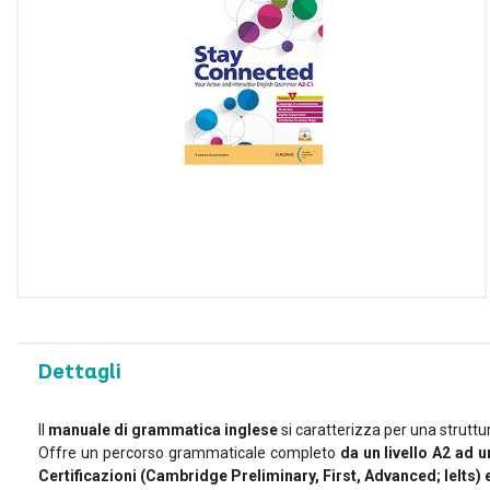
Utilizziamo i cookie per pe
e per analizzare il nostro t
sito con i nostri partner ch
potrebbero combinarle con a
dei loro servizi.
Dettagli
Il
manuale di grammatica inglese
si caratterizza per una struttur
Offre un percorso grammaticale completo
da un livello A2 ad u
Certificazioni (Cambridge Preliminary, First, Advanced; Ielts) e