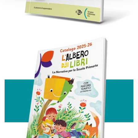
modificare o ritirare il tuo consenso in qualsiasi momento
dalla Dichiarazione sui cookie.
Utilizziamo i cookie per personalizzare contenuti ed
annunci, per fornire funzionalità dei social media e per
analizzare il nostro traffico. Condividiamo inoltre
informazioni sul modo in cui utilizza il nostro sito con i
nostri partner che si occupano di analisi dei dati web,
pubblicità e social media, i quali potrebbero combinarle
con altre informazioni che ha fornito loro o che hanno
raccolto dal suo utilizzo dei loro servizi.