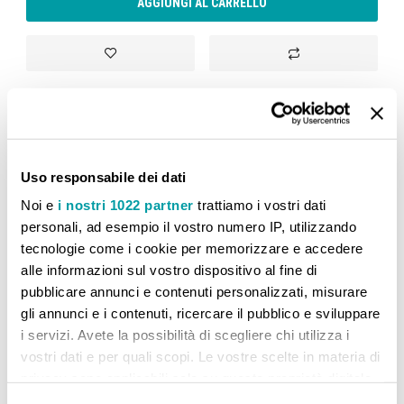
AGGIUNGI AL CARRELLO
Aggiungi alla lista desideri
Aggiungi al confront
CONFRONTA PRODOTTI
Uso responsabile dei dati
Noi e
i nostri 1022 partner
trattiamo i vostri dati
personali, ad esempio il vostro numero IP, utilizzando
Non ci sono articoli da confrontare.
tecnologie come i cookie per memorizzare e accedere
alle informazioni sul vostro dispositivo al fine di
pubblicare annunci e contenuti personalizzati, misurare
gli annunci e i contenuti, ricercare il pubblico e sviluppare
i servizi. Avete la possibilità di scegliere chi utilizza i
vostri dati e per quali scopi. Le vostre scelte in materia di
privacy sono applicabili solo su questa proprietà digitale
in cui avete effettuato le vostre scelte. È possibile