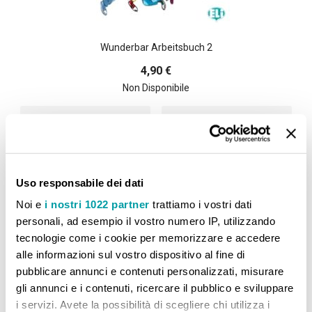
Wunderbar Arbeitsbuch 2
4,90 €
Non Disponibile
Aggiungi alla lista desideri
Aggiungi al confront
Uso responsabile dei dati
Noi e
i nostri 1022 partner
trattiamo i vostri dati
personali, ad esempio il vostro numero IP, utilizzando
CONFRONTA PRODOTTI
tecnologie come i cookie per memorizzare e accedere
alle informazioni sul vostro dispositivo al fine di
Non ci sono articoli da confrontare.
pubblicare annunci e contenuti personalizzati, misurare
gli annunci e i contenuti, ricercare il pubblico e sviluppare
i servizi. Avete la possibilità di scegliere chi utilizza i