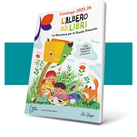
Utilizziamo i cookie per personalizzare contenuti ed
annunci, per fornire funzionalità dei social media e per
analizzare il nostro traffico. Condividiamo inoltre
informazioni sul modo in cui utilizza il nostro sito con i
nostri partner che si occupano di analisi dei dati web,
pubblicità e social media, i quali potrebbero combinarle
con altre informazioni che ha fornito loro o che hanno
raccolto dal suo utilizzo dei loro servizi.