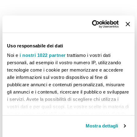
CONFRONTA PRODOTTI
Uso responsabile dei dati
Non ci sono articoli da confrontare.
Noi e
i nostri 1022 partner
trattiamo i vostri dati
personali, ad esempio il vostro numero IP, utilizzando
tecnologie come i cookie per memorizzare e accedere
alle informazioni sul vostro dispositivo al fine di
pubblicare annunci e contenuti personalizzati, misurare
gli annunci e i contenuti, ricercare il pubblico e sviluppare
i servizi. Avete la possibilità di scegliere chi utilizza i
vostri dati e per quali scopi. Le vostre scelte in materia di
privacy sono applicabili solo su questa proprietà digitale
in cui avete effettuato le vostre scelte. È possibile
Mostra dettagli
modificare o revocare il proprio consenso in qualsiasi
momento dalla Dichiarazione sui cookie o facendo clic