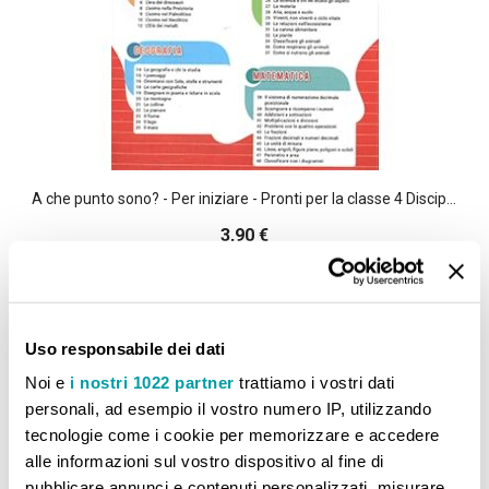
A che punto sono? - Per iniziare - Pronti per la classe 4 Discipline
3,90 €
Non Disponibile
Aggiungi alla lista desideri
Aggiungi al confront
Uso responsabile dei dati
Noi e
i nostri 1022 partner
trattiamo i vostri dati
personali, ad esempio il vostro numero IP, utilizzando
tecnologie come i cookie per memorizzare e accedere
alle informazioni sul vostro dispositivo al fine di
CONFRONTA PRODOTTI
pubblicare annunci e contenuti personalizzati, misurare