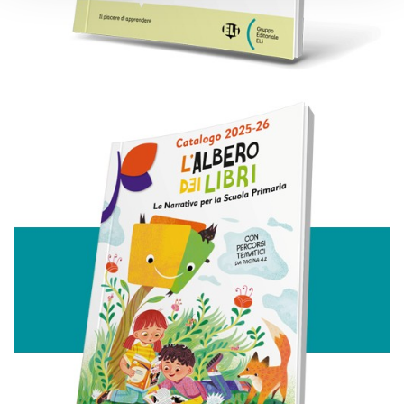
modificare o ritirare il tuo consenso in qualsiasi momento
dalla Dichiarazione sui cookie.
Utilizziamo i cookie per personalizzare contenuti ed
annunci, per fornire funzionalità dei social media e per
analizzare il nostro traffico. Condividiamo inoltre
informazioni sul modo in cui utilizza il nostro sito con i
nostri partner che si occupano di analisi dei dati web,
pubblicità e social media, i quali potrebbero combinarle
con altre informazioni che ha fornito loro o che hanno
raccolto dal suo utilizzo dei loro servizi.