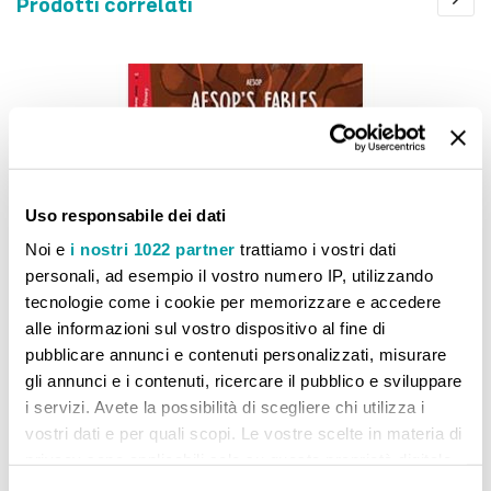
Prodotti correlati
Uso responsabile dei dati
Noi e
i nostri 1022 partner
trattiamo i vostri dati
personali, ad esempio il vostro numero IP, utilizzando
tecnologie come i cookie per memorizzare e accedere
alle informazioni sul vostro dispositivo al fine di
pubblicare annunci e contenuti personalizzati, misurare
gli annunci e i contenuti, ricercare il pubblico e sviluppare
i servizi. Avete la possibilità di scegliere chi utilizza i
Aesop's Fables
vostri dati e per quali scopi. Le vostre scelte in materia di
7,40 €
privacy sono applicabili solo su questa proprietà digitale
in cui avete effettuato le vostre scelte. È possibile