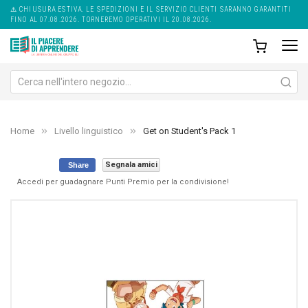
⚠️ CHIUSURA ESTIVA. LE SPEDIZIONI E IL SERVIZIO CLIENTI SARANNO GARANTITI
FINO AL 07.08.2026. TORNEREMO OPERATIVI IL 20.08.2026.
Home
Livello linguistico
Get on Student's Pack 1
Segnala amici
Share
Accedi per guadagnare Punti Premio per la condivisione!
Skip
Sk
to
to
the
th
end
be
of
of
the
th
images
im
gallery
ga