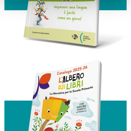
Approfondisci come vengono elaborati i tuoi dati personali
e imposta le tue preferenze nella
sezione dettagli
. Puoi
modificare o ritirare il tuo consenso in qualsiasi momento
dalla Dichiarazione sui cookie.
Utilizziamo i cookie per personalizzare contenuti ed
annunci, per fornire funzionalità dei social media e per
analizzare il nostro traffico. Condividiamo inoltre
informazioni sul modo in cui utilizza il nostro sito con i
nostri partner che si occupano di analisi dei dati web,
pubblicità e social media, i quali potrebbero combinarle
con altre informazioni che ha fornito loro o che hanno
raccolto dal suo utilizzo dei loro servizi.