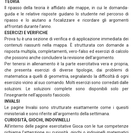
TEORIA
Il ripasso della teoria è affidato alle mappe, in cui le domanda-
guida e le relative risposte guidano lo studente nel percorso di
ripasso e lo aiutano a focalizzare e ricordare gli argomenti
affrontati durante l'anno.
ESERCIZI E VERIFICHE
Prova tu è una sezione di verifica e di applicazione immediata dei
contenuti riassunti nella mappa. È strutturata con domande a
risposta multipla, completamenti, vero-falso ed esercizi di calcolo
che possono anche concludere la revisione dell'argomento.
Per tenersi in allenamento è la parte esercitativa vera e propria,
che presenta esercizi di diverse tipologie, dai problemi di
matematica a quelli di geometria, segnalando la difficoltà di ogni
esercizio vicino al suo comando. Molti esercizi sono corredati dalle
soluzioni. Le soluzioni complete sono disponibili solo per
l'insegnante nell'apposito fascicolo.
INVALSI
Le pagine Invalsi sono strutturate esattamente come i quesiti
ministeriali e sono riferite all'argomento della settimana.
CURIOSITÀ, GIOCHI, INDOVINELLI
All'interno delle pagine esercitative Gioca con le tue competenze
richiama l'attenzione su curiosità, giochi o indovinelli matematici