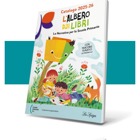
Utilizziamo i cookie per personalizzare contenuti ed
annunci, per fornire funzionalità dei social media e per
analizzare il nostro traffico. Condividiamo inoltre
informazioni sul modo in cui utilizza il nostro sito con i
nostri partner che si occupano di analisi dei dati web,
pubblicità e social media, i quali potrebbero combinarle
con altre informazioni che ha fornito loro o che hanno
raccolto dal suo utilizzo dei loro servizi.