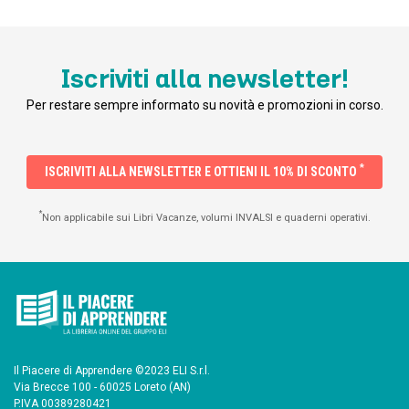
Iscriviti alla newsletter!
Per restare sempre informato su novità e promozioni in corso.
*
ISCRIVITI ALLA NEWSLETTER E OTTIENI IL 10% DI SCONTO
*
Non applicabile sui Libri Vacanze, volumi INVALSI e quaderni operativi.
Il Piacere di Apprendere ©2023 ELI S.r.l.
Via Brecce 100 - 60025 Loreto (AN)
P.IVA 00389280421