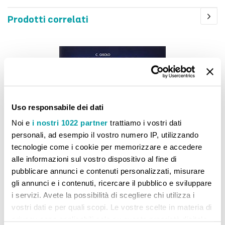
Prodotti correlati
Uso responsabile dei dati
Noi e
i nostri 1022 partner
trattiamo i vostri dati
personali, ad esempio il vostro numero IP, utilizzando
tecnologie come i cookie per memorizzare e accedere
alle informazioni sul vostro dispositivo al fine di
pubblicare annunci e contenuti personalizzati, misurare
gli annunci e i contenuti, ricercare il pubblico e sviluppare
i servizi. Avete la possibilità di scegliere chi utilizza i
vostri dati e per quali scopi. Le vostre scelte in materia di
Musica OK
privacy sono applicabili solo su questa proprietà digitale