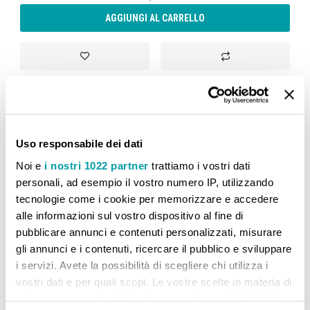
AGGIUNGI AL CARRELLO
Aggiungi alla lista desideri
Aggiungi al confront
Uso responsabile dei dati
CONFRONTA PRODOTTI
Noi e
i nostri 1022 partner
trattiamo i vostri dati
personali, ad esempio il vostro numero IP, utilizzando
Non ci sono articoli da confrontare.
tecnologie come i cookie per memorizzare e accedere
alle informazioni sul vostro dispositivo al fine di
pubblicare annunci e contenuti personalizzati, misurare
gli annunci e i contenuti, ricercare il pubblico e sviluppare
i servizi. Avete la possibilità di scegliere chi utilizza i
vostri dati e per quali scopi. Le vostre scelte in materia di
privacy sono applicabili solo su questa proprietà digitale