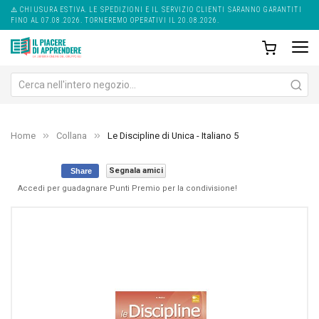
⚠️ CHIUSURA ESTIVA. LE SPEDIZIONI E IL SERVIZIO CLIENTI SARANNO GARANTITI
FINO AL 07.08.2026. TORNEREMO OPERATIVI IL 20.08.2026.
Home
Collana
Le Discipline di Unica - Italiano 5
Segnala amici
Share
Accedi per guadagnare Punti Premio per la condivisione!
Skip
Sk
to
to
the
th
end
be
of
of
the
th
images
im
gallery
ga