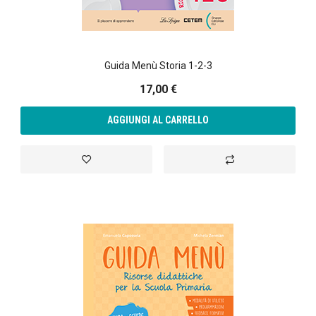
annunci, per fornire funzionalità dei social media e per
analizzare il nostro traffico. Condividiamo inoltre
informazioni sul modo in cui utilizza il nostro sito con i
Guida Menù Storia 1-2-3
nostri partner che si occupano di analisi dei dati web,
pubblicità e social media, i quali potrebbero combinarle
17,00 €
con altre informazioni che ha fornito loro o che hanno
raccolto dal suo utilizzo dei loro servizi.
AGGIUNGI AL CARRELLO
Aggiungi alla lista desideri
Aggiungi al confront