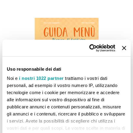
Uso responsabile dei dati
Noi e
i nostri 1022 partner
trattiamo i vostri dati
personali, ad esempio il vostro numero IP, utilizzando
tecnologie come i cookie per memorizzare e accedere
alle informazioni sul vostro dispositivo al fine di
pubblicare annunci e contenuti personalizzati, misurare
gli annunci e i contenuti, ricercare il pubblico e sviluppare
i servizi. Avete la possibilità di scegliere chi utilizza i
Guida Menù Geografia 4-5
vostri dati e per quali scopi. Le vostre scelte in materia di
17,00 €