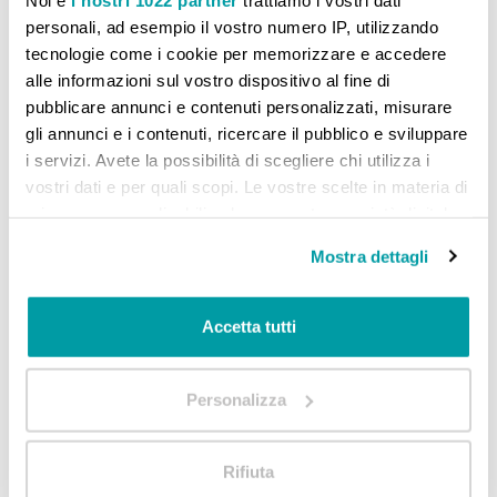
personali, ad esempio il vostro numero IP, utilizzando
tecnologie come i cookie per memorizzare e accedere
Aggiungi alla lista desideri
Aggiungi al confront
alle informazioni sul vostro dispositivo al fine di
pubblicare annunci e contenuti personalizzati, misurare
gli annunci e i contenuti, ricercare il pubblico e sviluppare
i servizi. Avete la possibilità di scegliere chi utilizza i
vostri dati e per quali scopi. Le vostre scelte in materia di
CONFRONTA PRODOTTI
privacy sono applicabili solo su questa proprietà digitale
in cui avete effettuato le vostre scelte. È possibile
Mostra dettagli
modificare o revocare il proprio consenso in qualsiasi
Non ci sono articoli da confrontare.
momento dalla Dichiarazione sui cookie o facendo clic
sull'icona di attivazione della privacy.
Accetta tutti
Con il tuo consenso, vorremmo anche:
Personalizza
raccogliere informazioni sulla tua posizione
geografica, con un'approssimazione di qualche
metro,
Rifiuta
Identificare il tuo dispositivo, scansionandolo