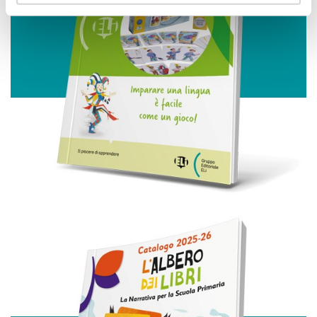
attivamente alla ricerca di caratteristiche specifiche
(impronte digitali).
Approfondisci come vengono elaborati i tuoi dati personali
e imposta le tue preferenze nella
sezione dettagli
. Puoi
modificare o ritirare il tuo consenso in qualsiasi momento
dalla Dichiarazione sui cookie.
Utilizziamo i cookie per personalizzare contenuti ed
annunci, per fornire funzionalità dei social media e per
analizzare il nostro traffico. Condividiamo inoltre
informazioni sul modo in cui utilizza il nostro sito con i
nostri partner che si occupano di analisi dei dati web,
pubblicità e social media, i quali potrebbero combinarle
con altre informazioni che ha fornito loro o che hanno
raccolto dal suo utilizzo dei loro servizi.